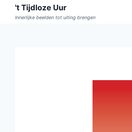
Doorgaan
't Tijdloze Uur
naar
Innerlijke beelden tot uiting brengen
inhoud