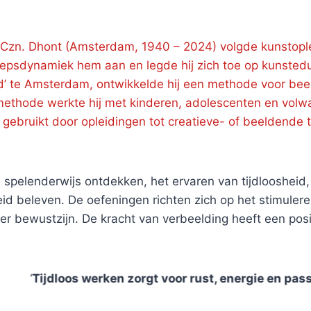
Czn. Dhont (Amsterdam, 1940 – 2024) volgde kunstopleid
epsdynamiek hem aan en legde hij zich toe op kunsteduc
 te Amsterdam, ontwikkelde hij een methode voor beeld
methode werkte hij met kinderen, adolescenten en vol
 gebruikt door opleidingen tot creatieve- of beeldende 
, spelenderwijs ontdekken, het ervaren van tijdloosheid
nheid beleven. De oefeningen richten zich op het stimul
eper bewustzijn. De kracht van verbeelding heeft een po
dloos werken zorgt voor rust, energie en passie in de k